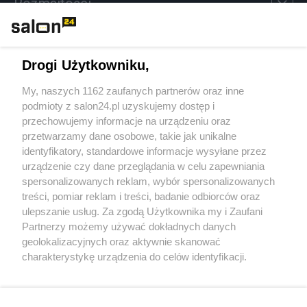
Rozmaitości
Technologie
Drogi Użytkowniku,
Sport
My, naszych 1162 zaufanych partnerów oraz inne
podmioty z salon24.pl uzyskujemy dostęp i
Społeczeństwo
przechowujemy informacje na urządzeniu oraz
przetwarzamy dane osobowe, takie jak unikalne
Kultura
identyfikatory, standardowe informacje wysyłane przez
urządzenie czy dane przeglądania w celu zapewniania
spersonalizowanych reklam, wybór spersonalizowanych
treści, pomiar reklam i treści, badanie odbiorców oraz
ulepszanie usług. Za zgodą Użytkownika my i Zaufani
X
Facebook
Instagram
Youtube
Partnerzy możemy używać dokładnych danych
geolokalizacyjnych oraz aktywnie skanować
charakterystykę urządzenia do celów identyfikacji.
Web Content Media sp. z o. o. © 2022
Ponieważ cenimy Twoją prywatność, prosimy o zgodę na
korzystanie z tych technologii poprzez kliknięcie
„Akceptuję”. Zgoda jest dobrowolna i zawsze możesz ją
Pomoc
O nas
Praca
Reklama
Kontakt