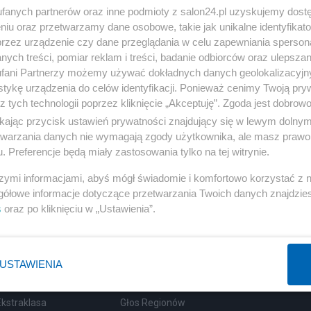
fanych partnerów oraz inne podmioty z salon24.pl uzyskujemy dost
niu oraz przetwarzamy dane osobowe, takie jak unikalne identyfikat
przez urządzenie czy dane przeglądania w celu zapewniania sperson
ych treści, pomiar reklam i treści, badanie odbiorców oraz ulepszan
Polityka
Gospodarka
fani Partnerzy możemy używać dokładnych danych geolokalizacyjn
tykę urządzenia do celów identyfikacji. Ponieważ cenimy Twoją pry
Rosja
Biznes
z tych technologii poprzez kliknięcie „Akceptuję”. Zgoda jest dobro
ikając przycisk ustawień prywatności znajdujący się w lewym dolny
PiS
Pieniądze
etwarzania danych nie wymagają zgody użytkownika, ale masz prawo 
Rząd
Centralny Port Komunikacyjny
. Preferencje będą miały zastosowania tylko na tej witrynie.
Prezydent
Inwestycje
szymi informacjami, abyś mógł świadomie i komfortowo korzystać z
NATO
Podatki
gółowe informacje dotyczące przetwarzania Twoich danych znajdzi
s
oraz po kliknięciu w „Ustawienia”.
WIĘCEJ
WIĘCEJ
USTAWIENIA
Sport
Społeczeństwo
Ekstraklasa
Głos Regionów