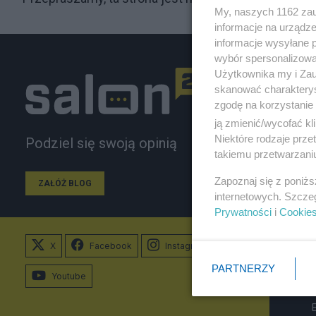
My, naszych 1162 zau
informacje na urządze
informacje wysyłane 
wybór spersonalizowan
Użytkownika my i Zau
skanować charakterys
zgodę na korzystanie 
ją zmienić/wycofać kl
Niektóre rodzaje prz
Podziel się swoją opinią
takiemu przetwarzaniu
Zapoznaj się z poniż
ZAŁÓŻ BLOG
internetowych. Szcze
Prywatności
i
Cookie
X
Facebook
Instagram
PARTNERZY
Youtube