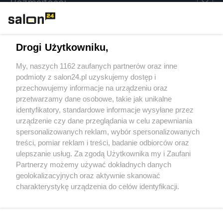
Rozmaitości
Technologie
Drogi Użytkowniku,
Sport
My, naszych 1162 zaufanych partnerów oraz inne
podmioty z salon24.pl uzyskujemy dostęp i
Społeczeństwo
przechowujemy informacje na urządzeniu oraz
przetwarzamy dane osobowe, takie jak unikalne
Kultura
identyfikatory, standardowe informacje wysyłane przez
urządzenie czy dane przeglądania w celu zapewniania
spersonalizowanych reklam, wybór spersonalizowanych
treści, pomiar reklam i treści, badanie odbiorców oraz
ulepszanie usług. Za zgodą Użytkownika my i Zaufani
X
Facebook
Instagram
Youtube
Partnerzy możemy używać dokładnych danych
geolokalizacyjnych oraz aktywnie skanować
charakterystykę urządzenia do celów identyfikacji.
Web Content Media sp. z o. o. © 2022
Ponieważ cenimy Twoją prywatność, prosimy o zgodę na
korzystanie z tych technologii poprzez kliknięcie
„Akceptuję”. Zgoda jest dobrowolna i zawsze możesz ją
Pomoc
O nas
Praca
Reklama
Kontakt