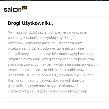
Rozmaitości
Technologie
Drogi Użytkowniku,
Sport
My, naszych 1162 zaufanych partnerów oraz inne
podmioty z salon24.pl uzyskujemy dostęp i
Społeczeństwo
przechowujemy informacje na urządzeniu oraz
przetwarzamy dane osobowe, takie jak unikalne
Kultura
identyfikatory, standardowe informacje wysyłane przez
urządzenie czy dane przeglądania w celu zapewniania
spersonalizowanych reklam, wybór spersonalizowanych
treści, pomiar reklam i treści, badanie odbiorców oraz
ulepszanie usług. Za zgodą Użytkownika my i Zaufani
X
Facebook
Instagram
Youtube
Partnerzy możemy używać dokładnych danych
geolokalizacyjnych oraz aktywnie skanować
charakterystykę urządzenia do celów identyfikacji.
Web Content Media sp. z o. o. © 2022
Ponieważ cenimy Twoją prywatność, prosimy o zgodę na
korzystanie z tych technologii poprzez kliknięcie
„Akceptuję”. Zgoda jest dobrowolna i zawsze możesz ją
Pomoc
O nas
Praca
Reklama
Kontakt