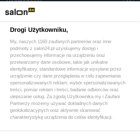
Rozmaitości
Technologie
Drogi Użytkowniku,
Sport
My, naszych 1160 zaufanych partnerów oraz inne
podmioty z salon24.pl uzyskujemy dostęp i
Społeczeństwo
przechowujemy informacje na urządzeniu oraz
przetwarzamy dane osobowe, takie jak unikalne
Kultura
identyfikatory, standardowe informacje wysyłane przez
urządzenie czy dane przeglądania w celu zapewniania
spersonalizowanych reklam, wybór spersonalizowanych
treści, pomiar reklam i treści, badanie odbiorców oraz
ulepszanie usług. Za zgodą Użytkownika my i Zaufani
X
Facebook
Instagram
Youtube
Partnerzy możemy używać dokładnych danych
geolokalizacyjnych oraz aktywnie skanować
charakterystykę urządzenia do celów identyfikacji.
Web Content Media sp. z o. o. © 2022
Ponieważ cenimy Twoją prywatność, prosimy o zgodę na
korzystanie z tych technologii poprzez kliknięcie
„Akceptuję”. Zgoda jest dobrowolna i zawsze możesz ją
Pomoc
O nas
Praca
Reklama
Kontakt