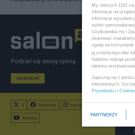
My, naszych 1162 zau
informacje na urządze
informacje wysyłane 
wybór spersonalizowan
Użytkownika my i Zau
skanować charakterys
zgodę na korzystanie 
ją zmienić/wycofać kl
Niektóre rodzaje prz
Podziel się swoją opinią
takiemu przetwarzaniu
Zapoznaj się z poniż
ZAŁÓŻ BLOG
internetowych. Szcze
Prywatności
i
Cookie
X
Facebook
Instagram
PARTNERZY
Youtube