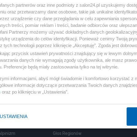
fanych partnerów oraz inne podmioty z salon24.pl uzyskujemy dost
niu oraz przetwarzamy dane osobowe, takie jak unikalne identyfikat
przez urządzenie czy dane przeglądania w celu zapewniania sperson
ych treści, pomiar reklam i treści, badanie odbiorców oraz ulepszan
Polityka
Gospodarka
fani Partnerzy możemy używać dokładnych danych geolokalizacyjn
tykę urządzenia do celów identyfikacji. Ponieważ cenimy Twoją pry
PiS
Biznes
z tych technologii poprzez kliknięcie „Akceptuję”. Zgoda jest dobro
ikając przycisk ustawień prywatności znajdujący się w lewym dolny
Rząd
Pieniądze
etwarzania danych nie wymagają zgody użytkownika, ale masz prawo 
Prezydent
Centralny Port Komunikacyjny
. Preferencje będą miały zastosowania tylko na tej witrynie.
NATO
Inwestycje
szymi informacjami, abyś mógł świadomie i komfortowo korzystać z
KO
Podatki
gółowe informacje dotyczące przetwarzania Twoich danych znajdzi
s
oraz po kliknięciu w „Ustawienia”.
WIĘCEJ
WIĘCEJ
USTAWIENIA
Sport
Społeczeństwo
Alpinizm
Głos Regionów